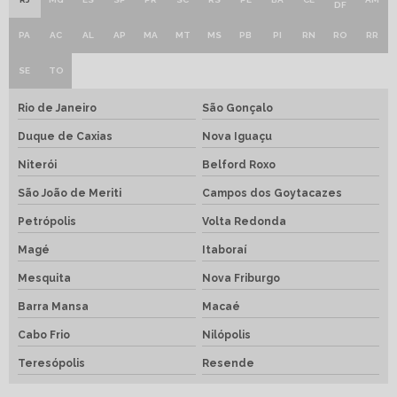
DF
PA
AC
AL
AP
MA
MT
MS
PB
PI
RN
RO
RR
SE
TO
Rio de Janeiro
São Gonçalo
Duque de Caxias
Nova Iguaçu
Niterói
Belford Roxo
São João de Meriti
Campos dos Goytacazes
Petrópolis
Volta Redonda
Magé
Itaboraí
Mesquita
Nova Friburgo
Barra Mansa
Macaé
Cabo Frio
Nilópolis
Teresópolis
Resende