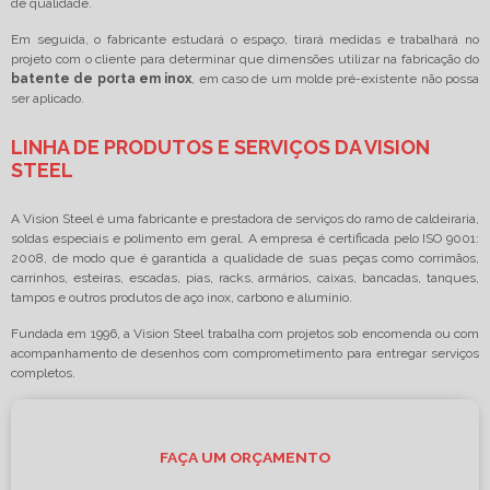
de qualidade.
Em seguida, o fabricante estudará o espaço, tirará medidas e trabalhará no
projeto com o cliente para determinar que dimensões utilizar na fabricação do
batente de porta em inox
, em caso de um molde pré-existente não possa
ser aplicado.
LINHA DE PRODUTOS E SERVIÇOS DA VISION
STEEL
A Vision Steel é uma fabricante e prestadora de serviços do ramo de caldeiraria,
soldas especiais e polimento em geral. A empresa é certificada pelo ISO 9001:
2008, de modo que é garantida a qualidade de suas peças como corrimãos,
carrinhos, esteiras, escadas, pias, racks, armários, caixas, bancadas, tanques,
tampos e outros produtos de aço inox, carbono e alumínio.
Fundada em 1996, a Vision Steel trabalha com projetos sob encomenda ou com
acompanhamento de desenhos com comprometimento para entregar serviços
completos.
FAÇA UM ORÇAMENTO