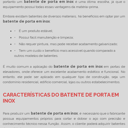
portanto um
batente de porta em inox
é uma ótima escolha, já que o
equipamento possui todas essas vantagens da matéria-prima.
Embora existam batentes de diversos materiais, há benefícios em optar por um
batente de porta em inox
:
• É um produto estável;
• Possui fácil manutenção e limpeza;
• Não requer pintura, mas pode receber acabamento galvanizado;
• Tem um custo x benefício mais acessível quando comparado a
outros modelos de batentes.
É muito comum a aplicação do
batente de porta em inox
em portas de
elevadores, onde oferece um excelente acabamento estético e funcional. No
entanto, ele pode ser aplicado em qualquer tipo de construção, seja um
condomínio residencial, edifício comercial, lojas ou outros estabelecimentos.
CARACTERÍSTICAS DO BATENTE DE PORTA EM
INOX
Para produzir um
batente de porta em inox
, é necessário que o fabricante
possua equipamentos próprios para cortar e dobrar o aço com precisão e
conhecimento técnico nessa função. Assim, o cliente poderá adquirir batentes