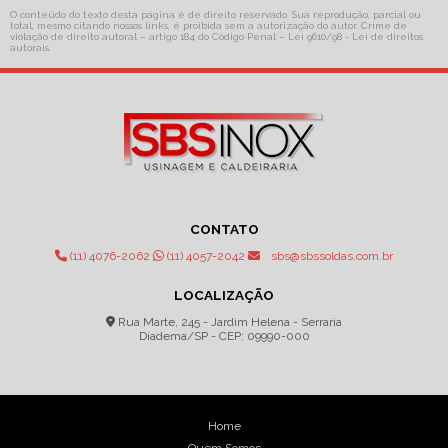
O conteúdo do texto desta página é de direito reservado. Sua reprodução, parcial ou
total, mesmo citando nossos links, é proibida sem a autorização do autor. Crime de
violação de direito autoral – artigo 184 do Código Penal –
Lei 9610/98 - Lei de direitos
autorais
.
CONTATO
(11) 4076-2062
(11) 4057-2042
sbs@sbssoldas.com.br
LOCALIZAÇÃO
Rua Marte, 245 - Jardim Helena - Serraria
Diadema/SP - CEP: 09990-000
Home
Quem Somos