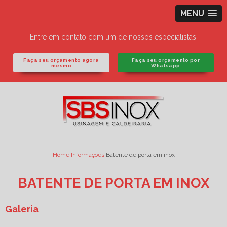
MENU
Entre em contato com um de nossos especialistas!
Faça seu orçamento agora
Faça seu orçamento por
mesmo
Whatsapp
Home
Informações
Batente de porta em inox
BATENTE DE PORTA EM INOX
Galeria