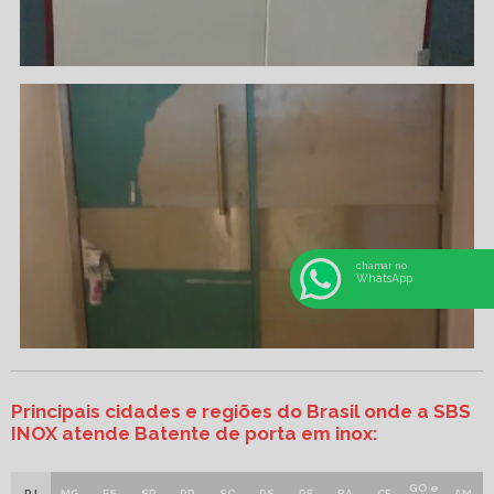
chamar no
WhatsApp
Principais cidades e regiões do Brasil onde a SBS
INOX atende Batente de porta em inox:
GO e
RJ
MG
ES
SP
PR
SC
RS
PE
BA
CE
AM