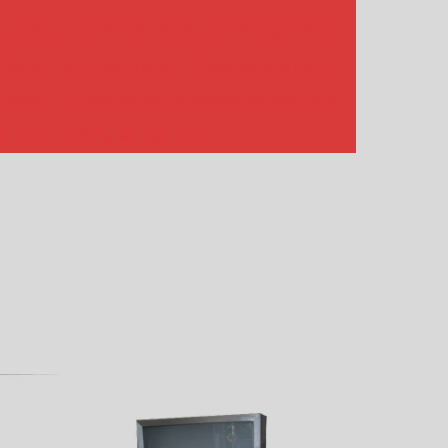
dustrial
Corrimão de escada em aço inox
imão em aço inox preço
Cuba de aço inox
 preço
Fabricantes de móveis em aço inox
o inox
Porta em aço inox