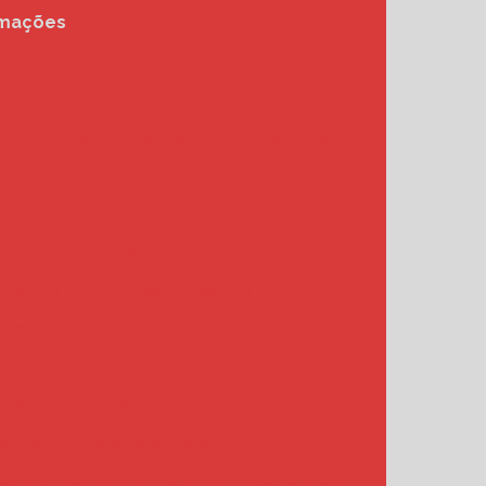
rmações
 de aço inox
Banco de aço inox
rrinho de aço inox
Coifa de aço inox
 inox
Fabricantes de produtos em inox
a cozinha industrial
Lavatório de aço inox
psia inox
Mictório em aço inox
 em inox
Reservatório em aço inox
 de aço inox
Tubulações em aço inox
Expurgo hospitalar em aço inox
a de produtos em aço inox
Rack de aço inox
 de aço inox preço
Armário de inox
e inox
Batente em aço inox
arrinho de inox para cozinha industrial preço