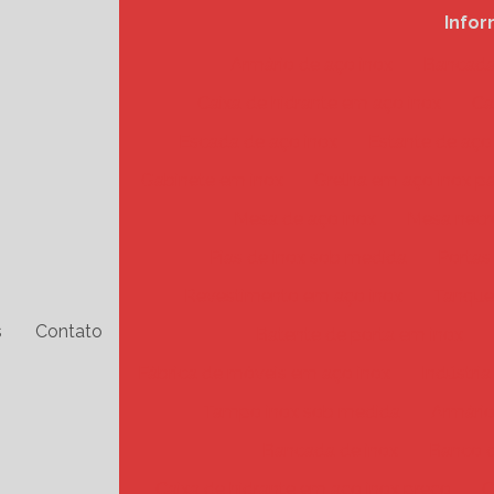
Info
Armário de aço inox
Bancada
Caixa de hidrante em aço inox
Ca
Escada de aço inox
Estante de aço
Gabinete em inox
Grelha em aço inox par
Mesa de aço inox
Mesa necró
Pias de inox sob medida
Portas
Revestimento em aço inox
Tanque
s
Contato
Batente de porta em inox
Fábrica de móveis em aço inox
Indústri
Tampo inox sob medida
Armário
Bancada de inox
Banco d
Caixa de hidrante em aço inox preço
C