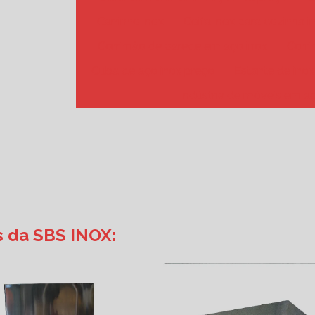
Carrinho inox
Coifa inox para cozinha in
Corrimão de parede em aço inox
Corr
Cuba de aço inox preço
Estante de inox
Indústria de móveis em aç
s da SBS INOX: