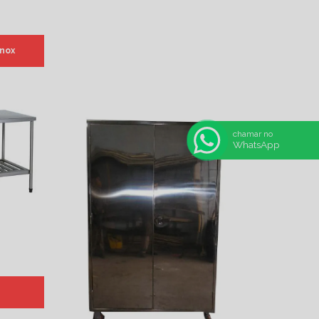
inox
chamar no
WhatsApp