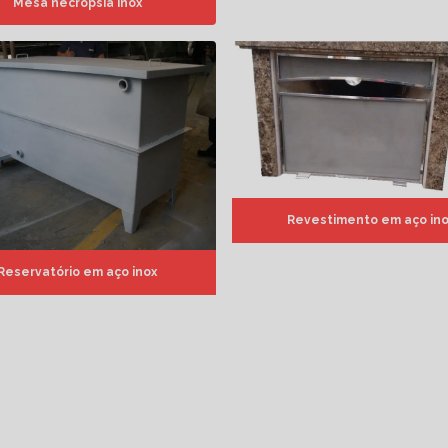
Mesa necrópsia inox
Revestimento em aço ino
Reservatório em aço inox