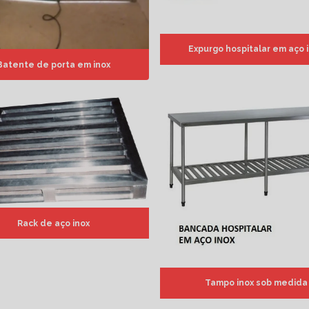
Expurgo hospitalar em aço 
Batente de porta em inox
Rack de aço inox
Tampo inox sob medida